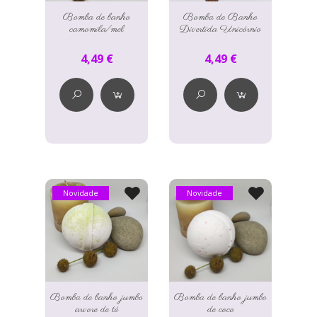
Bomba de banho
Bomba de Banho
camomila/mel
Divertida Unicórnio
4,49 €
4,49 €
Novidade
Novidade
Bomba de banho jumbo
Bomba de banho jumbo
arvore de té
de coco