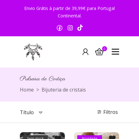
Envio Grátis à partir de 39,99€ para Portugal
Continental.
0
Pulseira de Cortiça
Pulseira de Cortiça
Home
Bijuteria de cristais
Filtros
Título
Sem stock
Novidade